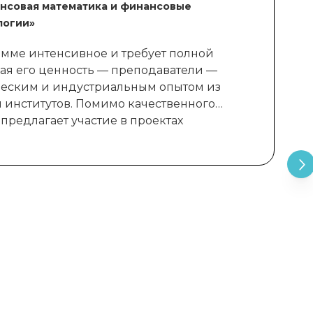
нсовая математика и финансовые
логии»
амме интенсивное и требует полной
ная его ценность — преподаватели —
ческим и индустриальным опытом из
 институтов. Помимо качественного
предлагает участие в проектах
во с профессионалами и даже
инвестиционно-банковские и
мпании. Благодаря этим возможностям я
в одном из ведущих стартапов страны».