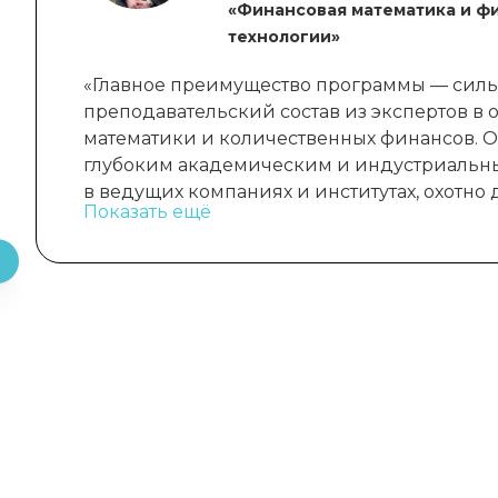
«Финансовая математика и ф
технологии»
«Главное преимущество программы — сил
преподавательский состав из экспертов в 
математики и количественных финансов. 
глубоким академическим и индустриальн
в ведущих компаниях и институтах, охотно
Показать ещё
знаниями и практическим навыками. Обуч
увлекательное и вдохновляющее, постоян
новые перспективы и понимание того, как 
финансовых технологий. Интенсивность пр
значительного погружения и полной отдачи
возможность проявить себя: здесь поддер
инициативу, дают шанс участвовать в инте
найти применение своим знаниям на прак