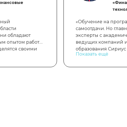
инансовые
«Фина
техно
ьный
«Обучение на прогр
области
самоотдачи. Но глав
Они обладают
эксперты с академи
ым опытом работы
ведущих компаний и
 делятся своими
образования Сириус 
Показать ещё
ение здесь
партнёров, знакомст
но открывающее
трудоустройство в 
устроена сфера
технологические ко
ограммы требует
уже сейчас работаю 
. Это
живают
ресных проектах и
тике».