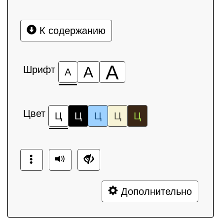
К содержанию
А
Шрифт
А
А
Цвет
Ц
Ц
Ц
Ц
Ц
Дополнительно