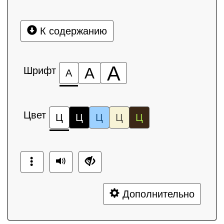
К содержанию
А
Шрифт
А
А
Цвет
Ц
Ц
Ц
Ц
Ц
Дополнительно