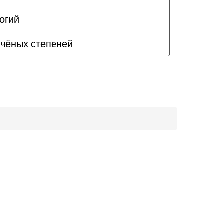
огий
учёных степеней