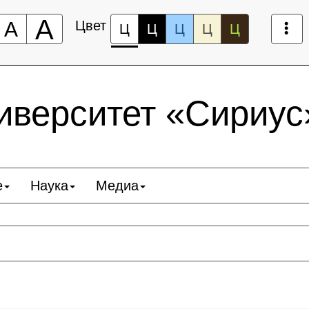
А
А
Цвет
Ц
Ц
Ц
Ц
Ц
верситет «Сириус
е
Наука
Медиа