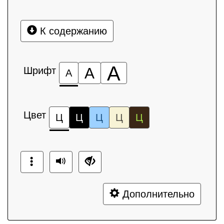
К содержанию
А
Шрифт
А
А
Цвет
Ц
Ц
Ц
Ц
Ц
Дополнительно