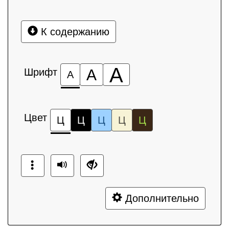
К содержанию
А
Шрифт
А
А
Цвет
Ц
Ц
Ц
Ц
Ц
Дополнительно