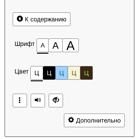
К содержанию
А
Шрифт
А
А
Цвет
Ц
Ц
Ц
Ц
Ц
Дополнительно