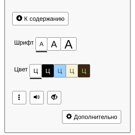
К содержанию
А
Шрифт
А
А
Цвет
Ц
Ц
Ц
Ц
Ц
Дополнительно