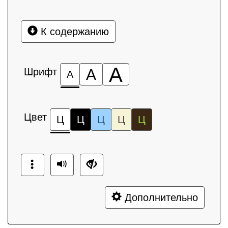
К содержанию
А
Шрифт
А
А
Цвет
Ц
Ц
Ц
Ц
Ц
Дополнительно