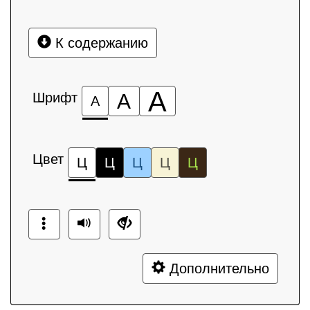
К содержанию
А
Шрифт
А
А
Цвет
Ц
Ц
Ц
Ц
Ц
Дополнительно