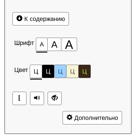
К содержанию
А
Шрифт
А
А
Цвет
Ц
Ц
Ц
Ц
Ц
Дополнительно