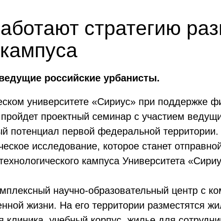
аботают стратегию раз
 кампуса
 ведущие российские урбанисты.
ческом университете «Сириус» при поддержке ф
ройдет проектный семинар с участием ведущи
ый потенциал первой федеральной территории.
ческое исследование, которое станет отправной
технологического кампуса Университета «Сириу
омплексный научно-образовательный центр с к
енной жизни. На его территории разместятся жи
я клиника, учебный корпус, жилье для сотрудн