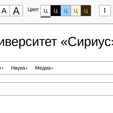
А
А
Цвет
Ц
Ц
Ц
Ц
Ц
верситет «Сириус
е
Наука
Медиа