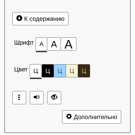
К содержанию
А
Шрифт
А
А
Цвет
Ц
Ц
Ц
Ц
Ц
Дополнительно