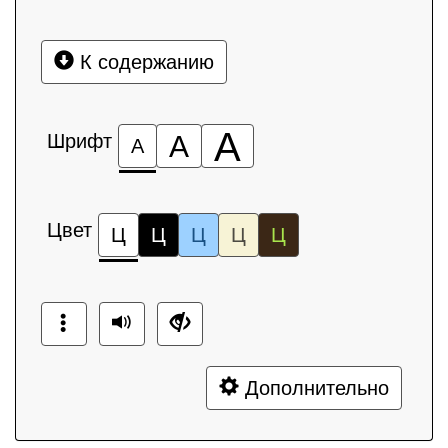
К содержанию
А
Шрифт
А
А
Цвет
Ц
Ц
Ц
Ц
Ц
Дополнительно