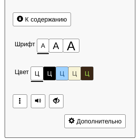
К содержанию
А
Шрифт
А
А
Цвет
Ц
Ц
Ц
Ц
Ц
Дополнительно