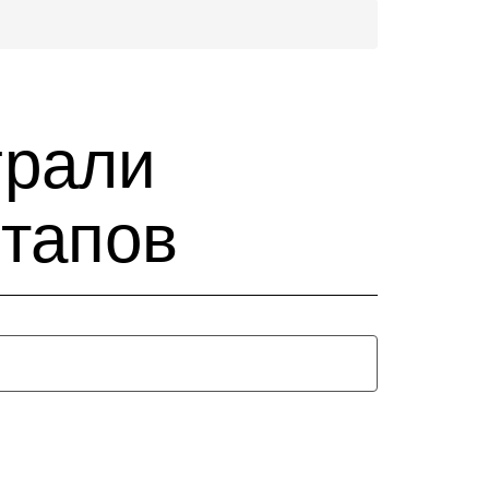
грали
ртапов