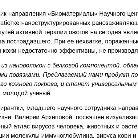
ик направления «Биоматериалы» Научного центр
зработке наноструктурированных ранозаживляю
утей активной терапии ожогов на сегодня явля
ла пострадавшего. При ее нехватке, пораженны
кожи недостаточно эффективны, не производят
 из нановолокон с белковой компонентой, об
ыми повязками. Предлагаемый нами продукт п
го кожного покрова, и станет универсальны
ит молодой ученый.
пирантки, младшего научного сотрудника напр
жизни, Валерии Архиповой, посвящен визуализа
ный атлас вирусов человека, животных и расте
ции молекулы иммуноглобулина, вируса кори и