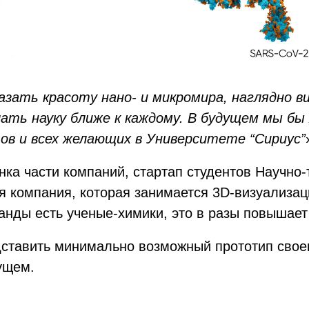
зать красоту нано- и микромира, наглядно в
елать науку ближе к каждому. В будущем мы б
ов и всех желающих в Университете “Сириус”
нка части компаний, стартап студентов Научно-
я компания, которая занимается 3D-визуализац
манды есть ученые-химики, это в разы повышает
дставить минимально возможный прототип свое
ущем.