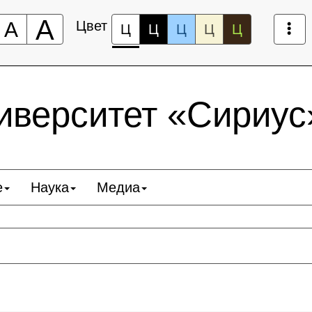
А
А
Цвет
Ц
Ц
Ц
Ц
Ц
верситет «Сириус
е
Наука
Медиа