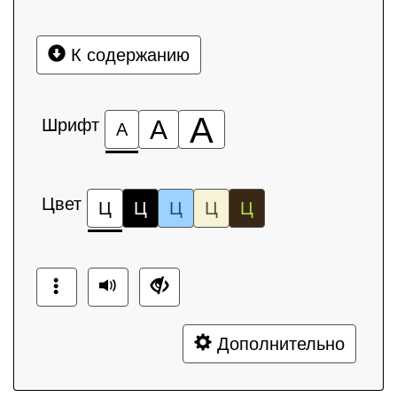
К содержанию
А
Шрифт
А
А
Цвет
Ц
Ц
Ц
Ц
Ц
Дополнительно