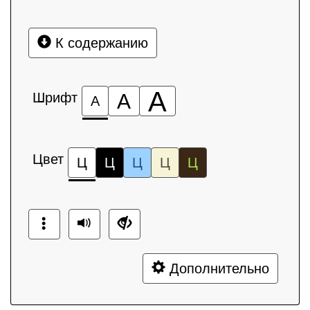
К содержанию
А
Шрифт
А
А
Цвет
Ц
Ц
Ц
Ц
Ц
Дополнительно