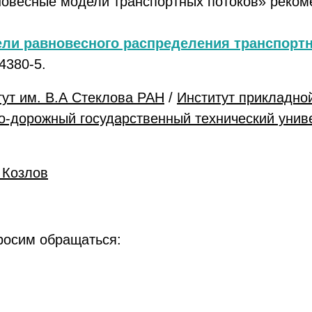
новесные модели транспортных потоков» реком
ли равновесного распределения транспортн
-4380-5.
ут им. В.А Стеклова РАН
/
Институт прикладно
о-дорожный государственный технический унив
 Козлов
росим обращаться: