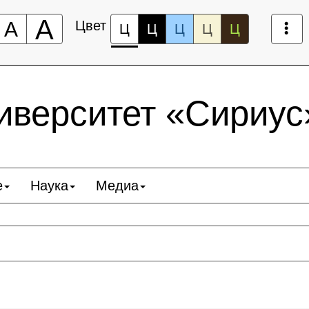
А
А
Цвет
Ц
Ц
Ц
Ц
Ц
верситет «Сириус
е
Наука
Медиа