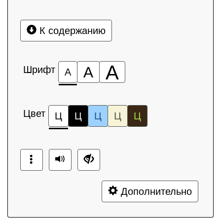
К содержанию
А
Шрифт
А
А
Цвет
Ц
Ц
Ц
Ц
Ц
Дополнительно