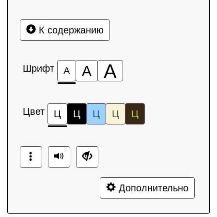
К содержанию
А
Шрифт
А
А
Цвет
Ц
Ц
Ц
Ц
Ц
Дополнительно