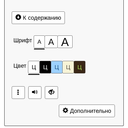
К содержанию
А
Шрифт
А
А
Цвет
Ц
Ц
Ц
Ц
Ц
Дополнительно