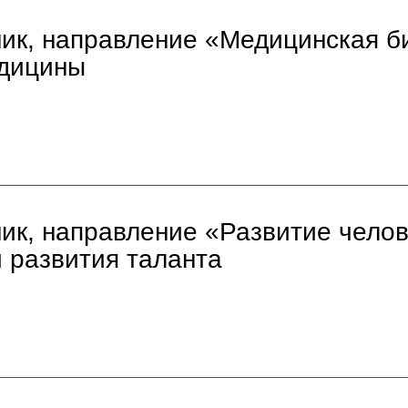
ик, направление «Медицинская б
едицины
к, направление «Развитие челове
 развития таланта