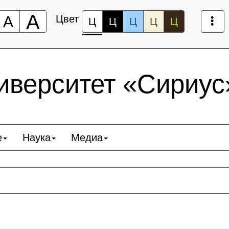
А
А
Цвет
Ц
Ц
Ц
Ц
Ц
верситет «Сириус
е
Наука
Медиа