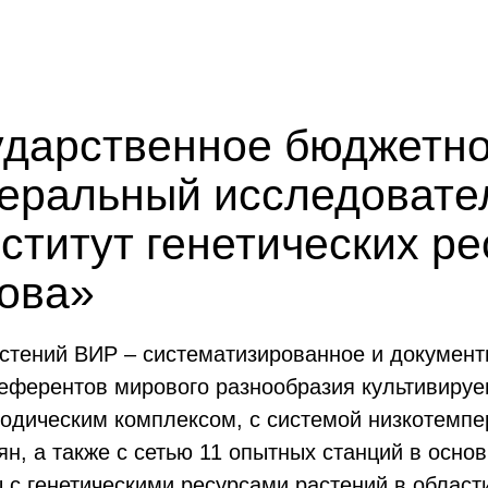
ударственное бюджетно
еральный исследовате
ститут генетических р
лова»
астений ВИР – систематизированное и документ
референтов мирового разнообразия культивируе
одическим комплексом, с системой низкотемпе
н, а также с сетью 11 опытных станций в осно
 с генетическими ресурсами растений в област