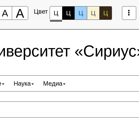
А
А
Цвет
Ц
Ц
Ц
Ц
Ц
верситет «Сириус
е
Наука
Медиа