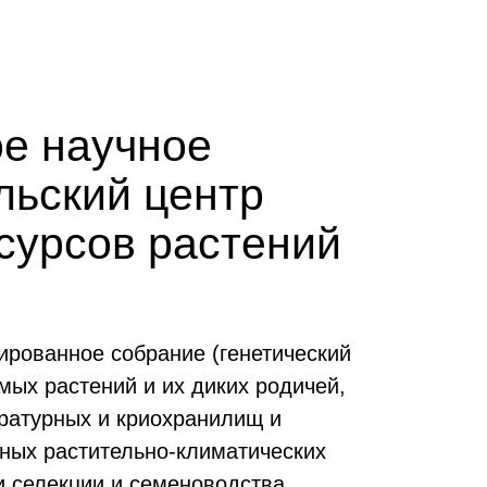
е научное
льский центр
есурсов растений
ированное собрание (генетический
мых растений и их диких родичей,
ратурных и криохранилищ и
вных растительно-климатических
и селекции и семеноводства,