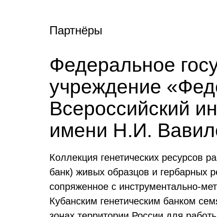
Партнёры
Федеральное гос
учреждение «Фед
Всероссийский ин
имени Н.И. Вави
Коллекция генетических ресурсов р
банк) живых образцов и гербарных 
сопряженное с инструментально-мет
Кубанским генетическим банком семя
зонах территории России для работы