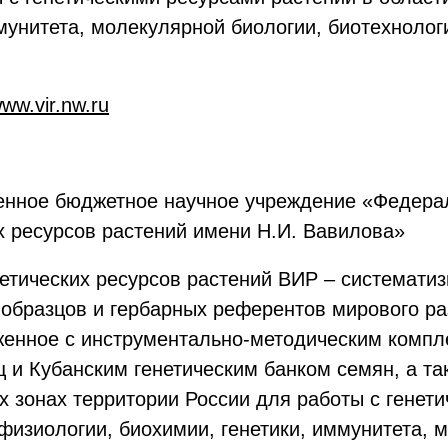
мунитета, молекулярной биологии, биотехнолог
www.vir.nw.ru
енное бюджетное научное учреждение «Федера
х ресурсов растений имени Н.И. Вавилова»
етических ресурсов растений ВИР – системати
х образцов и гербарных референтов мирового р
яженное с инструментально-методическим компл
и Кубанским генетическим банком семян, а так
х зонах территории России для работы с генет
физиологии, биохимии, генетики, иммунитета, 