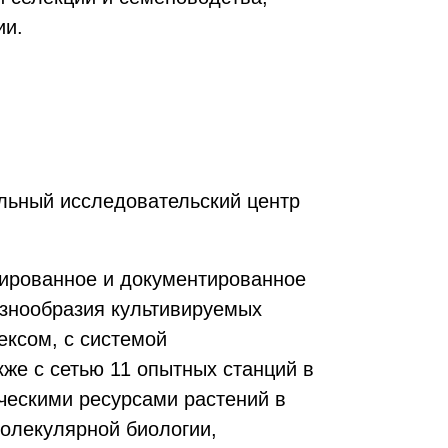
ии.
льный исследовательский центр
зированное и документированное
азнообразия культивируемых
ексом, с системой
же с сетью 11 опытных станций в
ическими ресурсами растений в
молекулярной биологии,