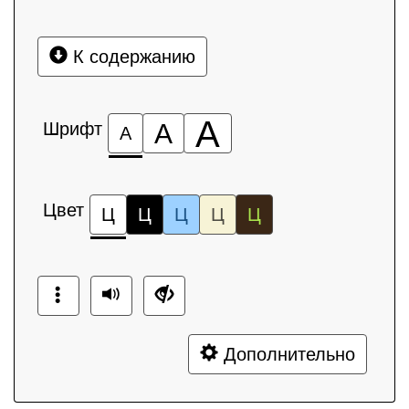
К содержанию
А
Шрифт
А
А
Цвет
Ц
Ц
Ц
Ц
Ц
Дополнительно