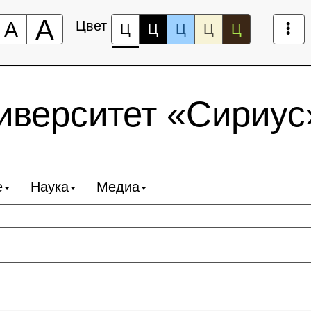
А
А
Цвет
Ц
Ц
Ц
Ц
Ц
верситет «Сириус
е
Наука
Медиа