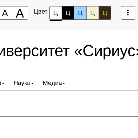
А
А
Цвет
Ц
Ц
Ц
Ц
Ц
верситет «Сириус
е
Наука
Медиа