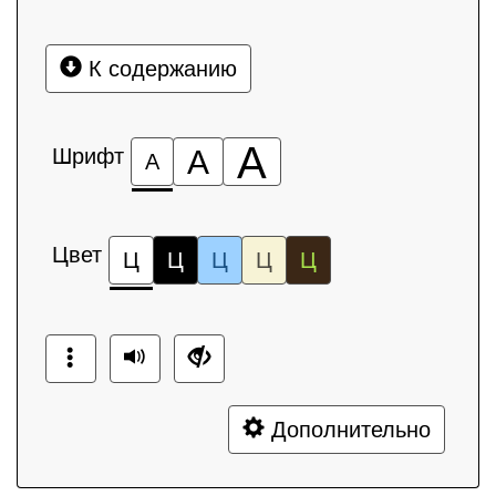
К содержанию
А
Шрифт
А
А
Цвет
Ц
Ц
Ц
Ц
Ц
Дополнительно