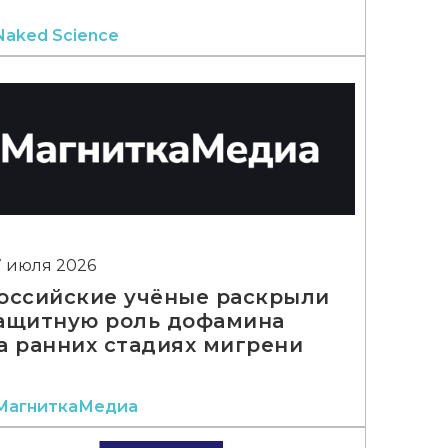
Naked Science
7 июля 2026
оссийские учёные раскрыли
ащитную роль дофамина
а ранних стадиях мигрени
МагниткаМедиа