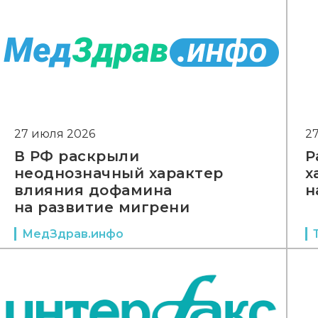
27 июля 2026
2
В РФ раскрыли
Р
неоднозначный характер
х
влияния дофамина
н
на развитие мигрени
МедЗдрав.инфо