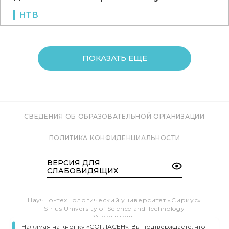
НТВ
ПОКАЗАТЬ ЕЩЕ
СВЕДЕНИЯ ОБ ОБРАЗОВАТЕЛЬНОЙ ОРГАНИЗАЦИИ
ПОЛИТИКА КОНФИДЕНЦИАЛЬНОСТИ
ВЕРСИЯ ДЛЯ
СЛАБОВИДЯЩИХ
Научно-технологический университет «Сириус»
Sirius University of Science and Technology
Учредитель:
Образовательный Фонд «Талант и успех»
Нажимая на кнопку «СОГЛАСЕН», Вы подтверждаете, что