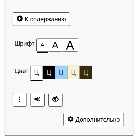
К содержанию
А
Шрифт
А
А
Цвет
Ц
Ц
Ц
Ц
Ц
Дополнительно