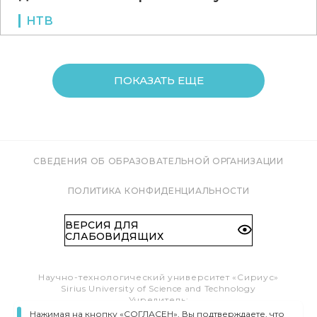
НТВ
ПОКАЗАТЬ ЕЩЕ
СВЕДЕНИЯ ОБ ОБРАЗОВАТЕЛЬНОЙ ОРГАНИЗАЦИИ
ПОЛИТИКА КОНФИДЕНЦИАЛЬНОСТИ
ВЕРСИЯ ДЛЯ
СЛАБОВИДЯЩИХ
Научно-технологический университет «Сириус»
Sirius University of Science and Technology
Учредитель:
Образовательный Фонд «Талант и успех»
Нажимая на кнопку «СОГЛАСЕН», Вы подтверждаете, что