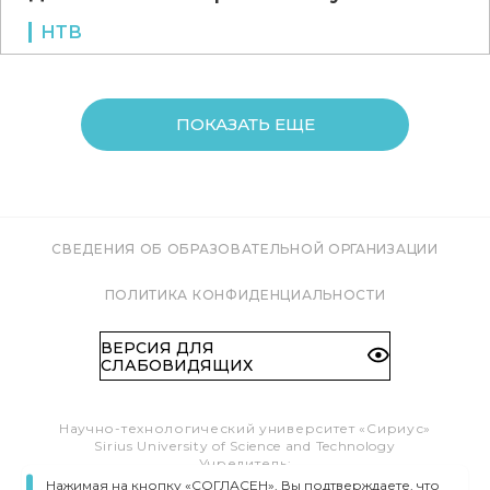
НТВ
ПОКАЗАТЬ ЕЩЕ
СВЕДЕНИЯ ОБ ОБРАЗОВАТЕЛЬНОЙ ОРГАНИЗАЦИИ
ПОЛИТИКА КОНФИДЕНЦИАЛЬНОСТИ
ВЕРСИЯ ДЛЯ
СЛАБОВИДЯЩИХ
Научно-технологический университет «Сириус»
Sirius University of Science and Technology
Учредитель:
Образовательный Фонд «Талант и успех»
Нажимая на кнопку «СОГЛАСЕН», Вы подтверждаете, что