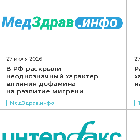
27 июля 2026
2
В РФ раскрыли
Р
неоднозначный характер
х
влияния дофамина
н
на развитие мигрени
МедЗдрав.инфо