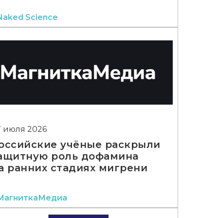
Naked Science
7 июля 2026
оссийские учёные раскрыли
ащитную роль дофамина
а ранних стадиях мигрени
МагниткаМедиа