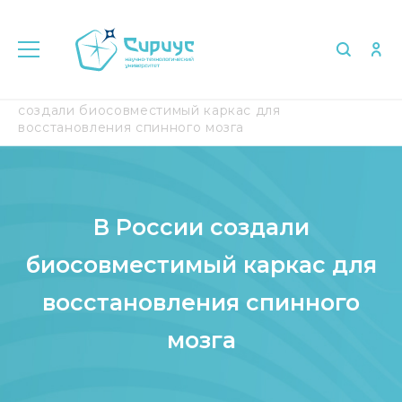
Главная
Медиа
СМИ о нас
В России
создали биосовместимый каркас для
восстановления спинного мозга
В России создали
биосовместимый каркас для
восстановления спинного
мозга