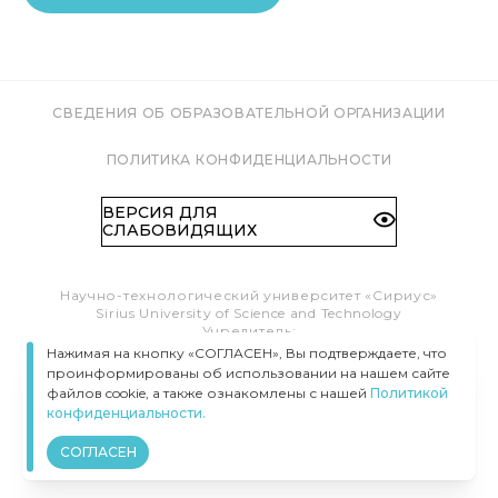
СВЕДЕНИЯ ОБ ОБРАЗОВАТЕЛЬНОЙ ОРГАНИЗАЦИИ
ПОЛИТИКА КОНФИДЕНЦИАЛЬНОСТИ
ВЕРСИЯ ДЛЯ
СЛАБОВИДЯЩИХ
Научно-технологический университет «Сириус»
Sirius University of Science and Technology
Учредитель:
Образовательный Фонд «Талант и успех»
Нажимая на кнопку «СОГЛАСЕН», Вы подтверждаете, что
Федеральная территория «Сириус»,
проинформированы об использовании на нашем сайте
Олимпийский пр-т, 1
файлов cookie, а также ознакомлены с нашей
Политикой
Тел.:
8 (800) 100 41 55
конфиденциальности.
info@siriusuniversity.ru
СОГЛАСЕН
ВСЕ ПРАВА ЗАЩИЩЕНЫ © УНИВЕРСИТЕТ «СИРИУС», 2020–
2026