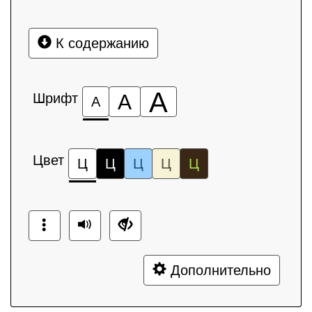
К содержанию
А
Шрифт
А
А
Цвет
Ц
Ц
Ц
Ц
Ц
Дополнительно