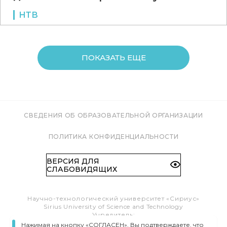
НТВ
ПОКАЗАТЬ ЕЩЕ
СВЕДЕНИЯ ОБ ОБРАЗОВАТЕЛЬНОЙ ОРГАНИЗАЦИИ
ПОЛИТИКА КОНФИДЕНЦИАЛЬНОСТИ
ВЕРСИЯ ДЛЯ
СЛАБОВИДЯЩИХ
Научно-технологический университет «Сириус»
Sirius University of Science and Technology
Учредитель:
Образовательный Фонд «Талант и успех»
Нажимая на кнопку «СОГЛАСЕН», Вы подтверждаете, что