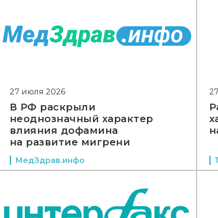
27 июля 2026
2
В РФ раскрыли
Р
неоднозначный характер
х
влияния дофамина
н
на развитие мигрени
МедЗдрав.инфо