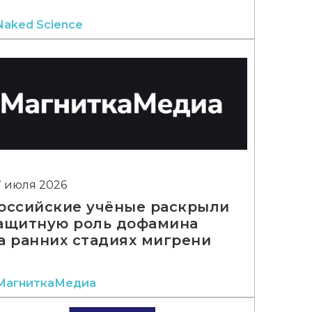
Naked Science
7 июля 2026
оссийские учёные раскрыли
ащитную роль дофамина
а ранних стадиях мигрени
МагниткаМедиа