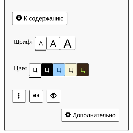
К содержанию
А
Шрифт
А
А
Цвет
Ц
Ц
Ц
Ц
Ц
Дополнительно