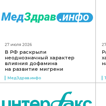
27 июля 2026
2
В РФ раскрыли
Р
неоднозначный характер
х
влияния дофамина
н
на развитие мигрени
МедЗдрав.инфо