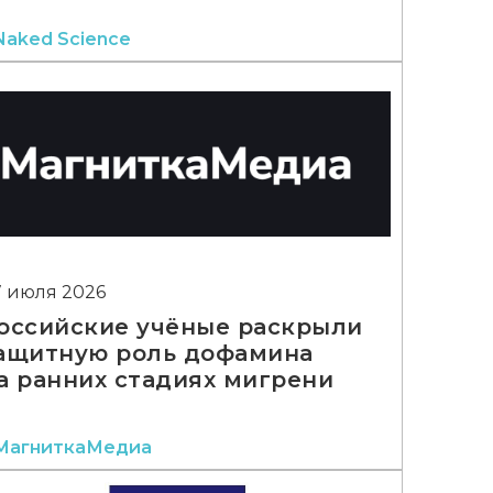
Naked Science
7 июля 2026
оссийские учёные раскрыли
ащитную роль дофамина
а ранних стадиях мигрени
МагниткаМедиа