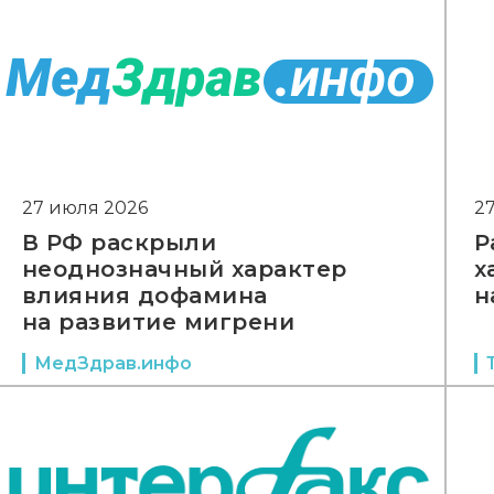
27 июля 2026
2
В РФ раскрыли
Р
неоднозначный характер
х
влияния дофамина
н
на развитие мигрени
МедЗдрав.инфо