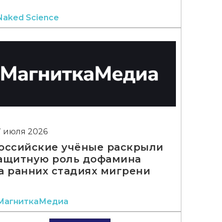
Naked Science
7 июля 2026
оссийские учёные раскрыли
ащитную роль дофамина
а ранних стадиях мигрени
МагниткаМедиа