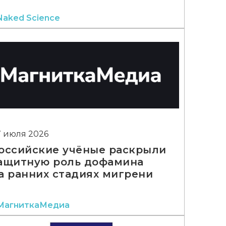
Naked Science
7 июля 2026
оссийские учёные раскрыли
ащитную роль дофамина
а ранних стадиях мигрени
МагниткаМедиа