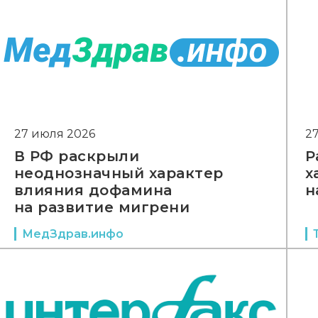
27 июля 2026
2
В РФ раскрыли
Р
неоднозначный характер
х
влияния дофамина
н
на развитие мигрени
МедЗдрав.инфо