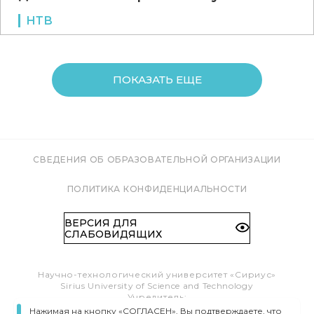
НТВ
ПОКАЗАТЬ ЕЩЕ
СВЕДЕНИЯ ОБ ОБРАЗОВАТЕЛЬНОЙ ОРГАНИЗАЦИИ
ПОЛИТИКА КОНФИДЕНЦИАЛЬНОСТИ
ВЕРСИЯ ДЛЯ
СЛАБОВИДЯЩИХ
Научно-технологический университет «Сириус»
Sirius University of Science and Technology
Учредитель:
Образовательный Фонд «Талант и успех»
Нажимая на кнопку «СОГЛАСЕН», Вы подтверждаете, что