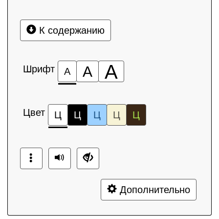
К содержанию
А
Шрифт
А
А
Цвет
Ц
Ц
Ц
Ц
Ц
Дополнительно