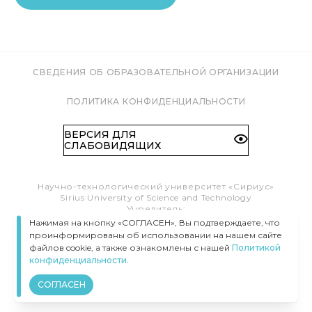
СВЕДЕНИЯ ОБ ОБРАЗОВАТЕЛЬНОЙ ОРГАНИЗАЦИИ
ПОЛИТИКА КОНФИДЕНЦИАЛЬНОСТИ
ВЕРСИЯ ДЛЯ
СЛАБОВИДЯЩИХ
Научно-технологический университет «Сириус»
Sirius University of Science and Technology
Учредитель:
Образовательный Фонд «Талант и успех»
Нажимая на кнопку «СОГЛАСЕН», Вы подтверждаете, что
Федеральная территория «Сириус»,
проинформированы об использовании на нашем сайте
Олимпийский пр-т, 1
файлов cookie, а также ознакомлены с нашей
Политикой
Тел.:
8 (800) 100 41 55
конфиденциальности.
info@siriusuniversity.ru
СОГЛАСЕН
ВСЕ ПРАВА ЗАЩИЩЕНЫ © УНИВЕРСИТЕТ «СИРИУС», 2020–
2026