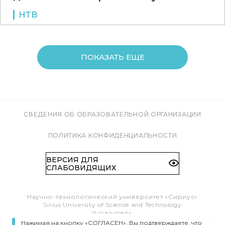
НТВ
ПОКАЗАТЬ ЕЩЕ
СВЕДЕНИЯ ОБ ОБРАЗОВАТЕЛЬНОЙ ОРГАНИЗАЦИИ
ПОЛИТИКА КОНФИДЕНЦИАЛЬНОСТИ
ВЕРСИЯ ДЛЯ
СЛАБОВИДЯЩИХ
Научно-технологический университет «Сириус»
Sirius University of Science and Technology
Учредитель:
Образовательный Фонд «Талант и успех»
Нажимая на кнопку «СОГЛАСЕН», Вы подтверждаете, что