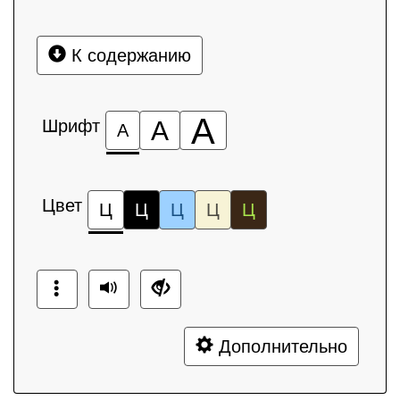
К содержанию
А
Шрифт
А
А
Цвет
Ц
Ц
Ц
Ц
Ц
Дополнительно