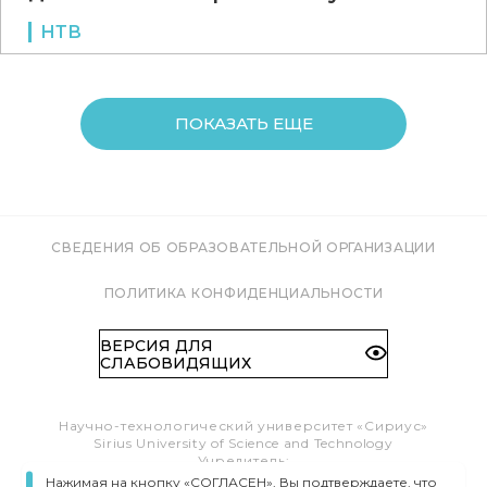
НТВ
ПОКАЗАТЬ ЕЩЕ
СВЕДЕНИЯ ОБ ОБРАЗОВАТЕЛЬНОЙ ОРГАНИЗАЦИИ
ПОЛИТИКА КОНФИДЕНЦИАЛЬНОСТИ
ВЕРСИЯ ДЛЯ
СЛАБОВИДЯЩИХ
Научно-технологический университет «Сириус»
Sirius University of Science and Technology
Учредитель:
Образовательный Фонд «Талант и успех»
Нажимая на кнопку «СОГЛАСЕН», Вы подтверждаете, что