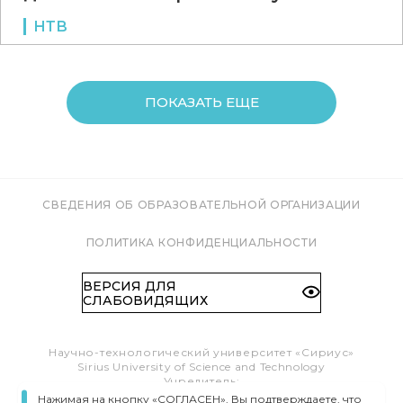
НТВ
ПОКАЗАТЬ ЕЩЕ
СВЕДЕНИЯ ОБ ОБРАЗОВАТЕЛЬНОЙ ОРГАНИЗАЦИИ
ПОЛИТИКА КОНФИДЕНЦИАЛЬНОСТИ
ВЕРСИЯ ДЛЯ
СЛАБОВИДЯЩИХ
Научно-технологический университет «Сириус»
Sirius University of Science and Technology
Учредитель:
Образовательный Фонд «Талант и успех»
Нажимая на кнопку «СОГЛАСЕН», Вы подтверждаете, что