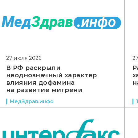
27 июля 2026
2
В РФ раскрыли
Р
неоднозначный характер
х
влияния дофамина
н
на развитие мигрени
МедЗдрав.инфо