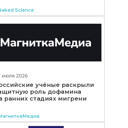
Naked Science
7 июля 2026
оссийские учёные раскрыли
ащитную роль дофамина
а ранних стадиях мигрени
МагниткаМедиа